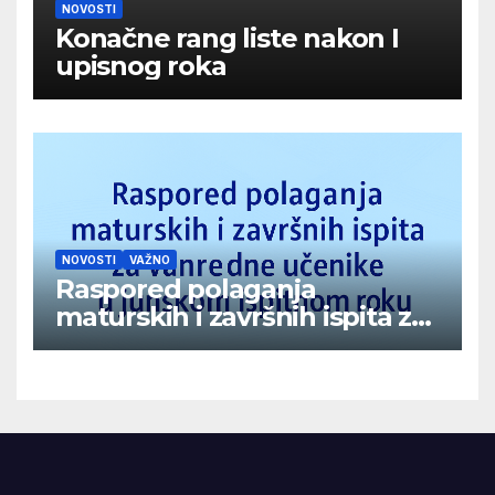
NOVOSTI
Konačne rang liste nakon I
upisnog roka
NOVOSTI
VAŽNO
Raspored polaganja
maturskih i završnih ispita za
vanredne učenike u junskom
ispitnom roku