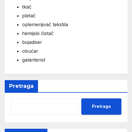
tkač
pletač
oplemenjivač tekstila
hemijski čistač
bojadiser
obućar
galanterist
Pretraga
Pretraga