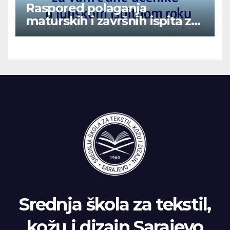
Raspored polaganja
maturskih i završnih ispita za
vanredne učenike u junskom
ispitnom roku
Srednja škola za tekstil,
kožu i dizajn Sarajevo