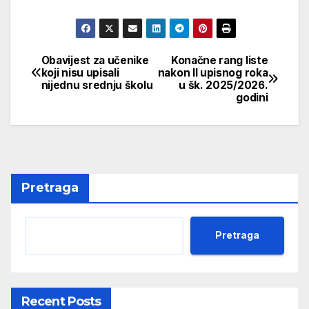
Obavijest za učenike
Konačne rang liste
Navigacija
koji nisu upisali
nakon II upisnog roka
nijednu srednju školu
u šk. 2025/2026.
članaka
godini
Pretraga
Pretraga
Recent Posts