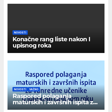
NOVOSTI
Konačne rang liste nakon I
upisnog roka
NOVOSTI
VAŽNO
Raspored polaganja
maturskih i završnih ispita za
vanredne učenike u junskom