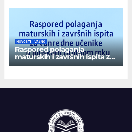
NOVOSTI
VAŽNO
Raspored polaganja
maturskih i završnih ispita za
vanredne učenike u junskom
ispitnom roku