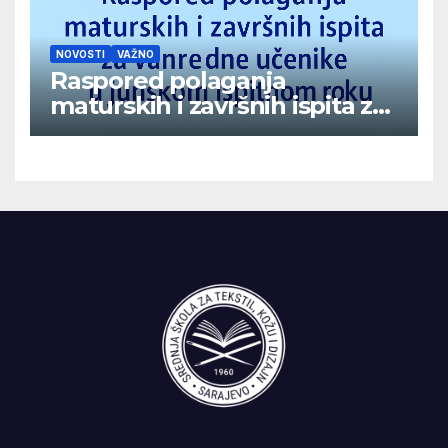
NOVOSTI
VAŽNO
Raspored polaganja
maturskih i završnih ispita za
vanredne učenike u junskom
ispitnom roku