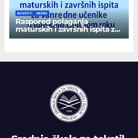
NOVOSTI
VAŽNO
Raspored polaganja
maturskih i završnih ispita za
vanredne učenike u junskom
ispitnom roku