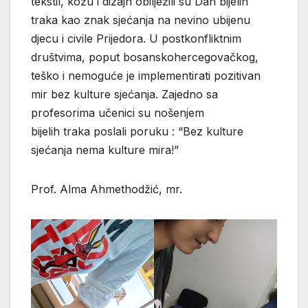
tekstil, kožu i dizajn obilježili su Dan bijelih
traka kao znak sjećanja na nevino ubijenu
djecu i civile Prijedora. U postkonfliktnim
društvima, poput bosanskohercegovačkog,
teško i nemoguće je implementirati pozitivan
mir bez kulture sjećanja. Zajedno sa
profesorima učenici su nošenjem
bijelih traka poslali poruku : “Bez kulture
sjećanja nema kulture mira!”
Prof. Alma Ahmethodžić, mr.