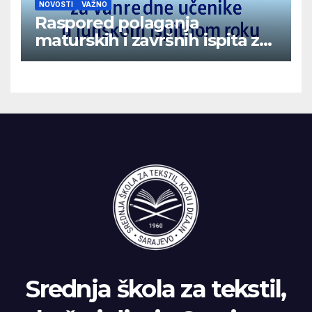
NOVOSTI
VAŽNO
Raspored polaganja
maturskih i završnih ispita za
vanredne učenike u junskom
ispitnom roku
Srednja škola za tekstil,