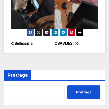
Bellissima
OBAVIJEST
Navigacija
članaka
Pretraga
Pretraga