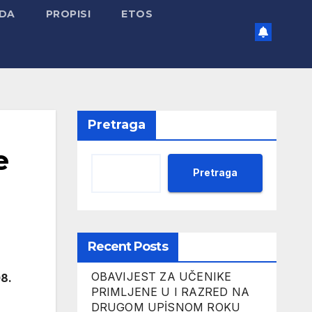
ADA
PROPISI
ETOS
Pretraga
e
Pretraga
Recent Posts
OBAVIJEST ZA UČENIKE
8.
PRIMLJENE U I RAZRED NA
DRUGOM UPİSNOM ROKU