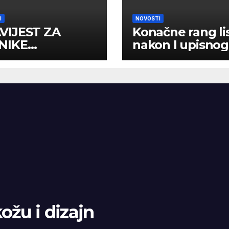
I
NOVOSTI
VIJEST ZA
Konačne rang li
NIKE
nakon I upisnog
MLJENE U I
roka
RED
kožu i dizajn