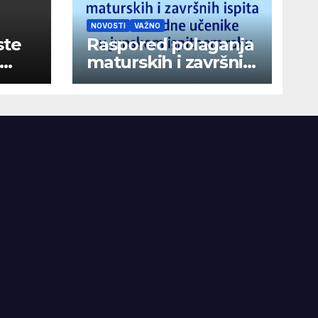
NOVOSTI
VAŽNO
ste
Raspored polaganja
maturskih i završnih
ispita za vanredne
učenike u junskom
ispitnom roku