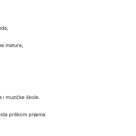
:
eda,
rne mature,
a i muzičke škole.
sta prilikom prijema