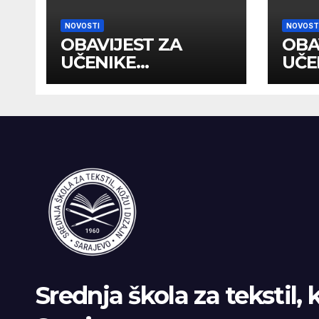
NOVOSTI
NOVOST
OBAVIJEST ZA
OBA
UČENIKE
UČE
PRIMLJENE U I
PRI
RAZRED NA
RAZ
DRUGOM UPİSNOM
ROKU
Srednja škola za tekstil, 