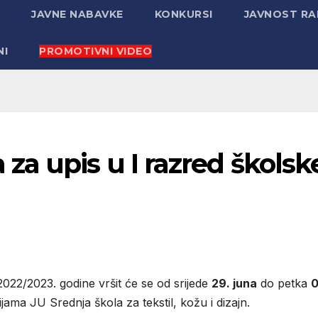
JAVNE NABAVKE
KONKURSI
JAVNOST R
NI
PROMOTIVNI VIDEO
a upis u I razred školsk
022/2023. godine vršit će se od srijede
29. juna
do petka
0
ijama JU Srednja škola za tekstil, kožu i dizajn.