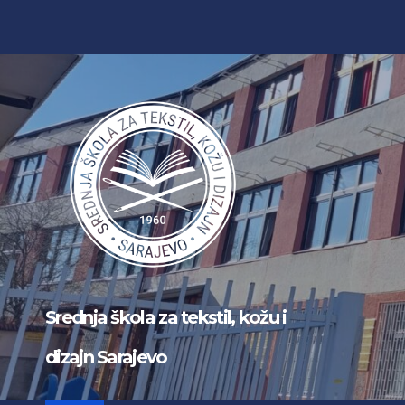
Skip
to
content
Srednja škola za tekstil, kožu i
dizajn Sarajevo