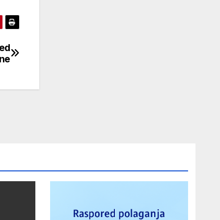
red
ine