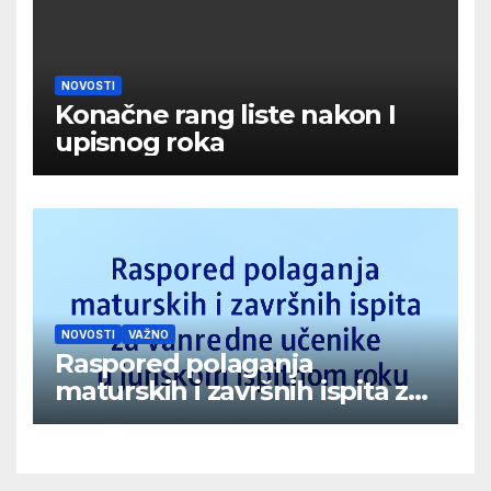
NOVOSTI
Konačne rang liste nakon I
upisnog roka
NOVOSTI
VAŽNO
Raspored polaganja
maturskih i završnih ispita za
vanredne učenike u junskom
ispitnom roku