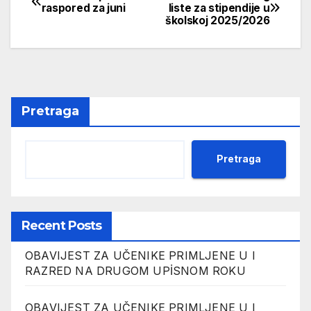
Navigacija
raspored za juni
liste za stipendije u
školskoj 2025/2026
članaka
Pretraga
Pretraga
Recent Posts
OBAVIJEST ZA UČENIKE PRIMLJENE U I
RAZRED NA DRUGOM UPİSNOM ROKU
OBAVIJEST ZA UČENIKE PRIMLJENE U I