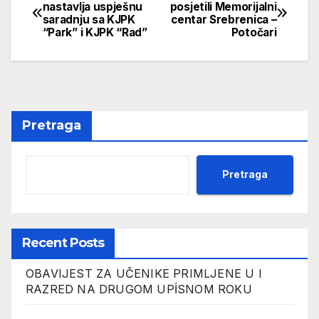
Navigacija
nastavlja uspješnu
posjetili Memorijalni
saradnju sa KJPK
centar Srebrenica –
članaka
“Park” i KJPK “Rad”
Potočari
Pretraga
Pretraga
Recent Posts
OBAVIJEST ZA UČENIKE PRIMLJENE U I
RAZRED NA DRUGOM UPİSNOM ROKU