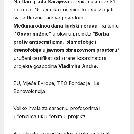
Na
Dan grada Sarajeva
učenici i učenice
I-1
razreda i 15 učenika i učenica koji su izlagali
svoje likovne radove povodom
Međunarodnog dana ljudskih prava
na temu
:”
Govor mržnje
” u okviru projekta “
Borba
protiv antisemitizma, islamofobije i
ksenofobije u javnom obrazovnom prostoru
”
uručeni certifikati od strane koordinatora
projekta gospodina
Vladimira Andre
.
EU, Vijeće Evrope, TPO Fondacija i La
Benevolencija
Veliko hvala za saradnju profesorima i
učenicima uključenim u projekt!
Koordinator ispred Srednje škole za tekstil