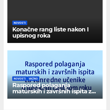
NOVOSTI
Konačne rang liste nakon I
upisnog roka
NOVOSTI
VAŽNO
Raspored polaganja
maturskih i završnih ispita za
vanredne učenike u junskom
ispitnom roku