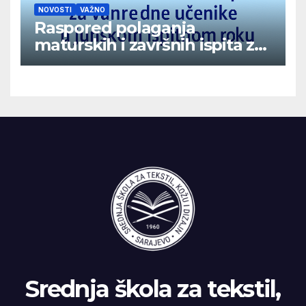
NOVOSTI
VAŽNO
Raspored polaganja
maturskih i završnih ispita za
vanredne učenike u junskom
ispitnom roku
Srednja škola za tekstil,