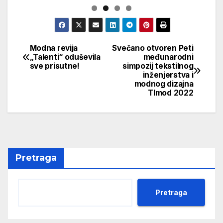
Modna revija
Svečano otvoren Peti
Navigacija
„Talenti“ oduševila
međunarodni
sve prisutne!
simpozij tekstilnog
članaka
inženjerstva i
modnog dizajna
TImod 2022
Pretraga
Pretraga