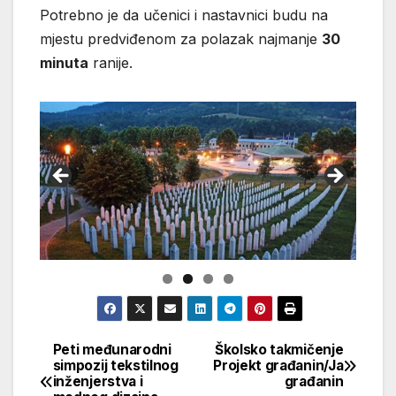
Potrebno je da učenici i nastavnici budu na
mjestu predviđenom za polazak najmanje
30
minuta
ranije.
Peti međunarodni
Školsko takmičenje
Navigacija
simpozij tekstilnog
Projekt građanin/Ja
inženjerstva i
građanin
članaka