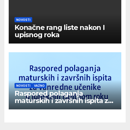
NOVOSTI
Konačne rang liste nakon I
upisnog roka
NOVOSTI
VAŽNO
Raspored polaganja
maturskih i završnih ispita za
vanredne učenike u junskom
ispitnom roku