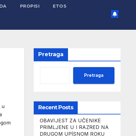
ADA
PROPISI
ETOS
Pretraga
Pretraga
 u
Recent Posts
e
OBAVIJEST ZA UČENIKE
logom
PRIMLJENE U I RAZRED NA
DRUGOM UPİSNOM ROKU