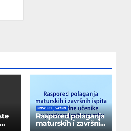
NOVOSTI
VAŽNO
ste
Raspored polaganja
maturskih i završnih
ispita za vanredne