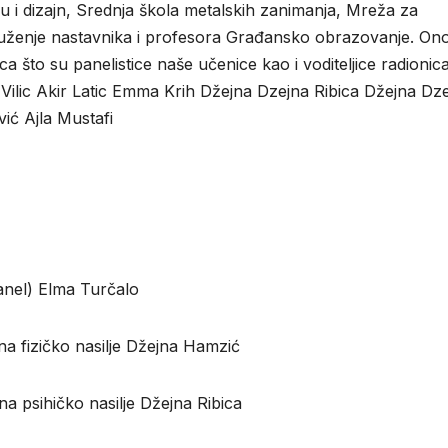
žu i dizajn, Srednja škola metalskih zanimanja, Mreža za
druženje nastavnika i profesora Građansko obrazovanje. Ono
ca što su panelistice naše učenice kao i voditeljice radionica
Vilic Akir Latic Emma Krih Džejna Dzejna Ribica Džejna Dz
ić Ajla Mustafi
anel) Elma Turčalo
a fizičko nasilje Džejna Hamzić
a psihičko nasilje Džejna Ribica