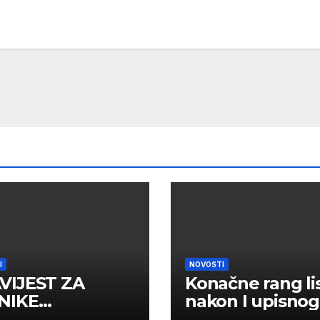
I
NOVOSTI
VIJEST ZA
Konačne rang li
NIKE
nakon I upisnog
MLJENE U I
roka