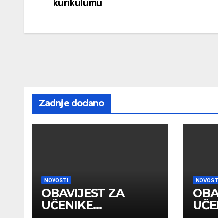
kurikulumu
članaka
Zadnje dodano
NOVOSTI
NOVOST
OBAVIJEST ZA
OBA
UČENIKE
UČE
PRIMLJENE U I
PRI