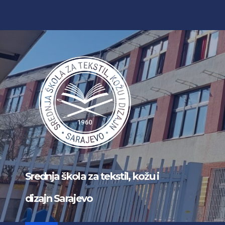
Skip
to
content
Srednja škola za tekstil, kožu i
dizajn Sarajevo