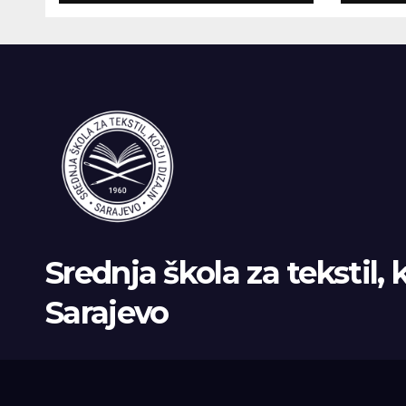
RAZRED NA
RAZ
DRUGOM UPİSNOM
ROKU
Srednja škola za tekstil, 
Sarajevo