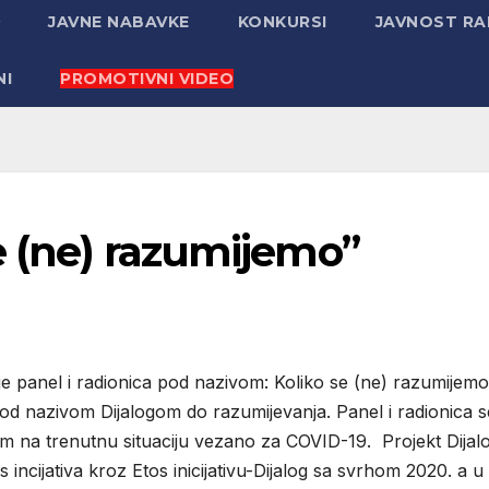
JAVNE NABAVKE
KONKURSI
JAVNOST R
NI
PROMOTIVNI VIDEO
e (ne) razumijemo”
je panel i radionica pod nazivom: Koliko se (ne) razumijemo
od nazivom Dijalogom do razumijevanja. Panel i radionica s
m na trenutnu situaciju vezano za COVID-19. Projekt Dija
incijativa kroz Etos inicijativu-Dijalog sa svrhom 2020. a u