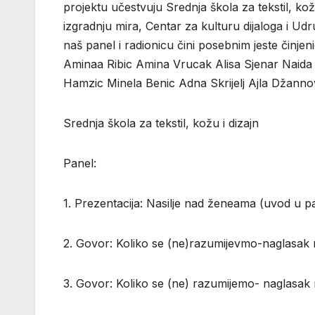
projektu učestvuju Srednja škola za tekstil, ko
izgradnju mira, Centar za kulturu dijaloga i U
naš panel i radionicu čini posebnim jeste činjeni
Aminaa Ribic Amina Vrucak Alisa Sjenar Naida 
Hamzic Minela Benic Adna Skrijelj Ajla Džannov
Srednja škola za tekstil, kožu i dizajn
Panel:
1. Prezentacija: Nasilje nad ženeama (uvod u p
2. Govor: Koliko se (ne)razumijevmo-naglasak n
3. Govor: Koliko se (ne) razumijemo- naglasak n