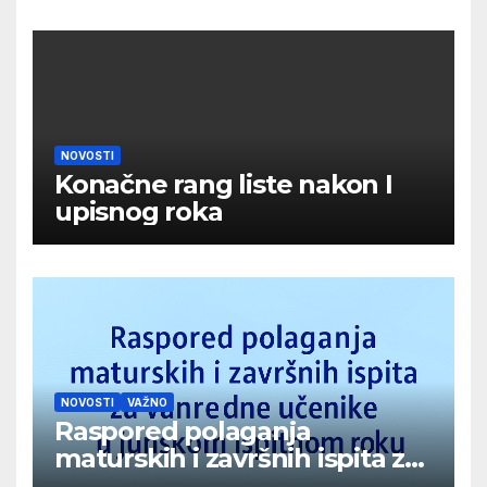
NOVOSTI
Konačne rang liste nakon I
upisnog roka
NOVOSTI
VAŽNO
Raspored polaganja
maturskih i završnih ispita za
vanredne učenike u junskom