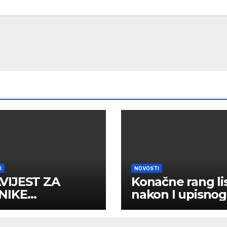
I
NOVOSTI
VIJEST ZA
Konačne rang li
NIKE
nakon I upisnog
MLJENE U I
roka
RED