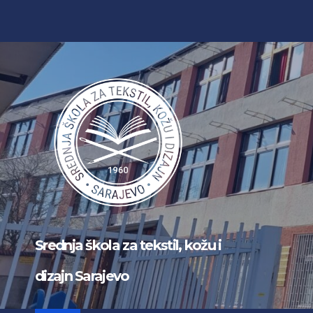
Skip
to
content
Srednja škola za tekstil, kožu i
dizajn Sarajevo