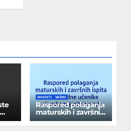
NOVOSTI
VAŽNO
ste
Raspored polaganja
maturskih i završnih
ispita za vanredne
učenike u junskom