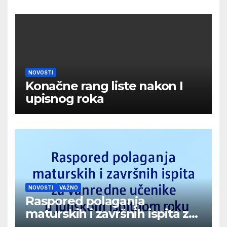
NOVOSTI
Konačne rang liste nakon I
upisnog roka
NOVOSTI
VAŽNO
Raspored polaganja
maturskih i završnih ispita za
vanredne učenike u junskom