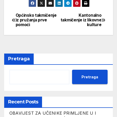
Općinsko takmičenje
Kantonalno
Navigacija
iz pružanja prve
takmičenje iz likovne
pomoći
kulture
članaka
Pretraga
Pretraga
Recent Posts
OBAVIJEST ZA UČENIKE PRIMLJENE U I