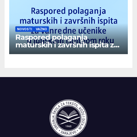
NOVOSTI
VAŽNO
Raspored polaganja
maturskih i završnih ispita za
vanredne učenike u junskom
ispitnom roku