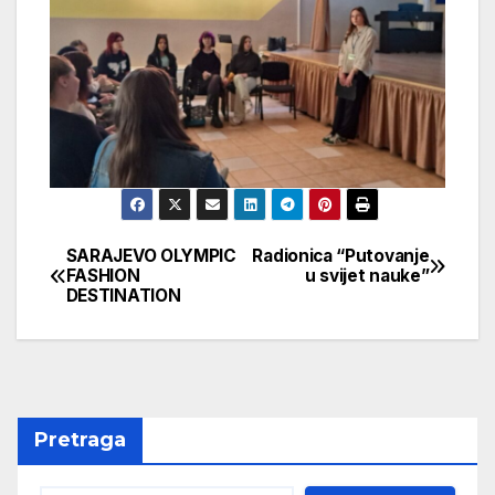
SARAJEVO OLYMPIC
Radionica “Putovanje
Navigacija
FASHION
u svijet nauke”
DESTINATION
članaka
Pretraga