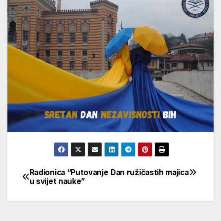
Radionica “Putovanje
Dan ružičastih majica
Navigacija
u svijet nauke”
članaka