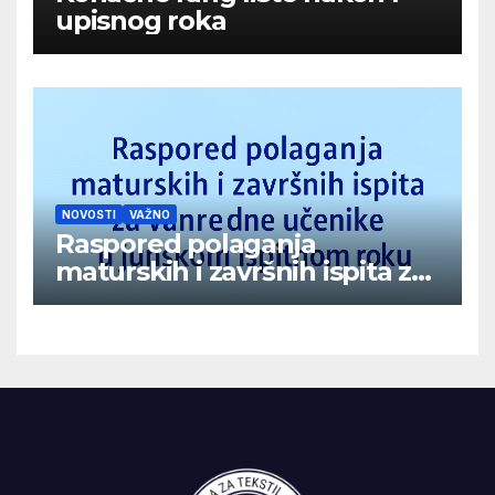
upisnog roka
NOVOSTI
VAŽNO
Raspored polaganja
maturskih i završnih ispita za
vanredne učenike u junskom
ispitnom roku