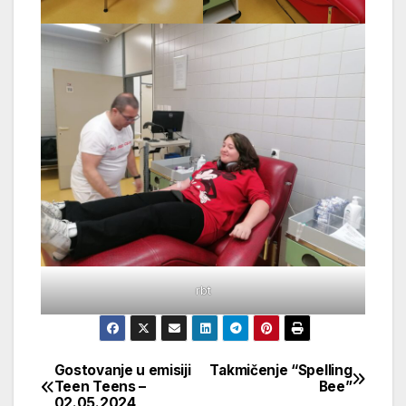
rbt
Gostovanje u emisiji
Takmičenje “Spelling
Navigacija
Teen Teens –
Bee”
02.05.2024