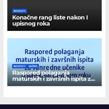
NOVOSTI
Konačne rang liste nakon I
upisnog roka
NOVOSTI
VAŽNO
Raspored polaganja
maturskih i završnih ispita za
vanredne učenike u junskom
ispitnom roku