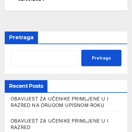
članaka
Pretraga
Pretraga
Recent Posts
OBAVIJEST ZA UČENIKE PRIMLJENE U I
RAZRED NA DRUGOM UPİSNOM ROKU
OBAVIJEST ZA UČENIKE PRIMLJENE U I
RAZRED