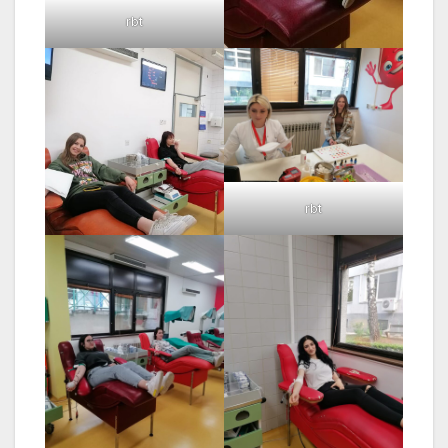
rbt
rbt