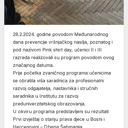
28.2.2024. godine povodom Međunarodnog
dana prevencije vršnjačkog nasilja, poznatog i
pod nazivom Pink shirt day, učenici II i III
razreda realizovali su program povodom ovog
značajnog datuma.
Prije početka zvaničnog programa učenicima
se obratila viša saradnica za profesionalni
razvoj odgajatelja, nastavnika i stručnih
saradnika u Institutu za razvoj
preduniverzitetskog obrazovanja.
U okviru programa predstavljeni su rezultati
Prvi izvještaj o stanju prava djece u Bosni i
Hercegovini – Džejna Šahmanija.