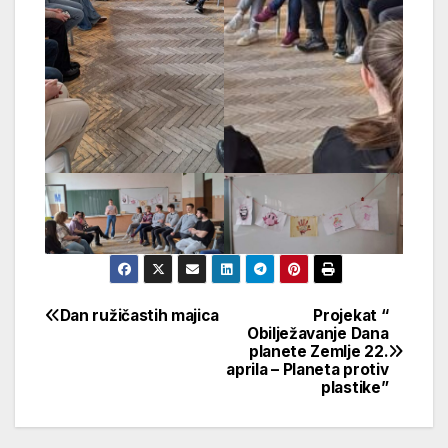
Dan ružičastih majica
Projekat “
Navigacija
Obilježavanje Dana
planete Zemlje 22.
članaka
aprila – Planeta protiv
plastike”