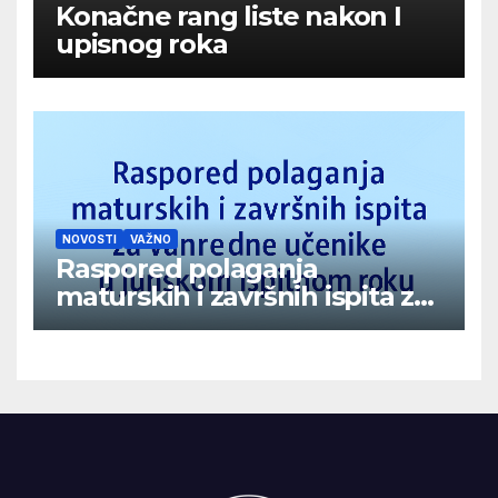
Konačne rang liste nakon I
upisnog roka
NOVOSTI
VAŽNO
Raspored polaganja
maturskih i završnih ispita za
vanredne učenike u junskom
ispitnom roku