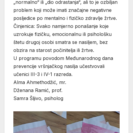
„normalno“ ili „dio odrastanja“, ali to je ozbiljan
problem koji može imati značajne negativne
posljedice po mentalno i fizičko zdravlje žrtve.
Činjenica: Svako namjerno ponašanje koje
uzrokuje fizičku, emocionalnu ili psihološku
štetu drugoj osobi smatra se nasiljem, bez
obzira na starost počinitelja ili žrtve.
U programu povodom Međunarodnog dana
prevencije vršnjačkog nasilja učestvovali
učenici III-3 i IV-1 razreda.
Alma Ahmethodžić, mr.
Dženana Ramić, prof.
Samra Šljivo, psiholog