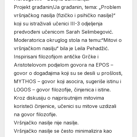
Projekt građanin/Ja građanin, tema: „Problem
vršnjačkog nasilja (fizičko i psihičko nasilje)“
koji su istraživali učenici III-3 odjeljenja
predvođeni učenicom Sarah Selimbegović.
Moderatorica okruglog stola na temu:“Mitovi o
vršnjačkom nasilju“ bila je Leila Pehadžić.
Inspirisani filozofijom antičke Grčke i
Aristotelovom podjelom govora na EPOS –
govor o događajima koji su se desili u prošlosti,
MYTHOS – govor koji asocira, sugeriše istinu i
LOGOS – govor filozofije, činjenica i istine.
Kroz diskusiju o najprisutnijim mitovima
koristeći činjenice, učenici su mitove uzdizali
na govor filozofije.
Vršnjačko nasilje nije nasilje.
Vršnjačko nasilje se često minimalizira kao