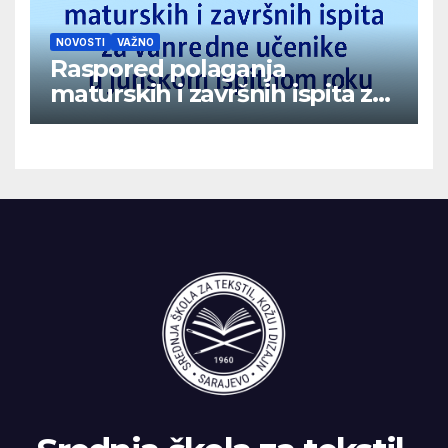
NOVOSTI
VAŽNO
Raspored polaganja
maturskih i završnih ispita za
vanredne učenike u junskom
ispitnom roku