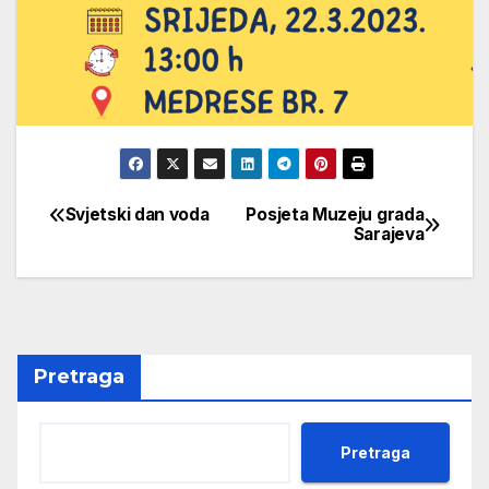
Svjetski dan voda
Posjeta Muzeju grada
Navigacija
Sarajeva
članaka
Pretraga
Pretraga