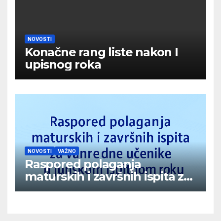
NOVOSTI
Konačne rang liste nakon I
upisnog roka
NOVOSTI
VAŽNO
Raspored polaganja
maturskih i završnih ispita za
vanredne učenike u junskom
ispitnom roku