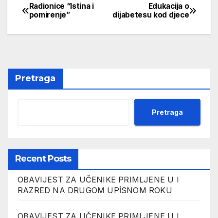
Radionice “Istina i
Edukacija o
Navigacija
pomirenje”
dijabetesu kod djece
članaka
Pretraga
Pretraga
Recent Posts
OBAVIJEST ZA UČENIKE PRIMLJENE U I
RAZRED NA DRUGOM UPİSNOM ROKU
OBAVIJEST ZA UČENIKE PRIMLJENE U I