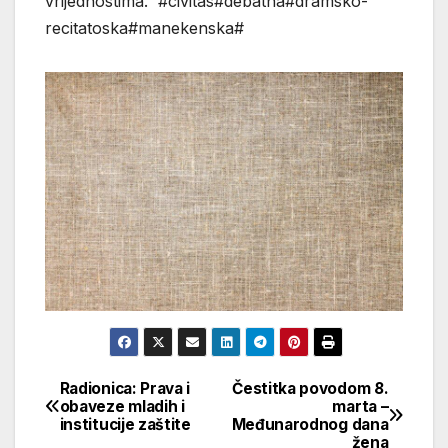
vrijednostima. #civitas#debatna#dramsko-
recitatoska#manekenska#
Radionica: Prava i
Čestitka povodom 8.
Navigacija
obaveze mladih i
marta –
institucije zaštite
Međunarodnog dana
članaka
žena