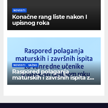
NOVOSTI
Konačne rang liste nakon I
upisnog roka
NOVOSTI
VAŽNO
Raspored polaganja
maturskih i završnih ispita za
vanredne učenike u junskom
ispitnom roku