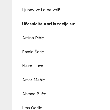
Ljubav voli a ne voli!
Učesnici/autori kreacija su:
Amina Ribić
Emela Šarić
Nejra Ljuca
Amar Mehić
Ahmed Bučo
Ilma Ogrlić