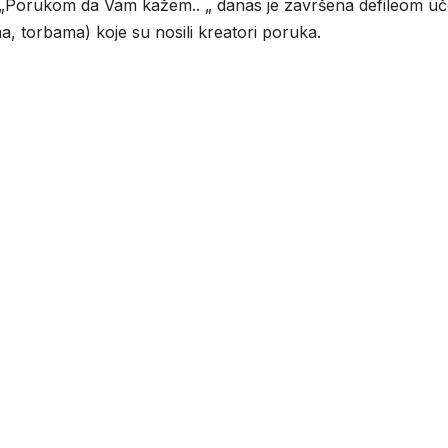
: „Porukom da Vam kažem.. „ danas je završena defileom uč
a, torbama) koje su nosili kreatori poruka.