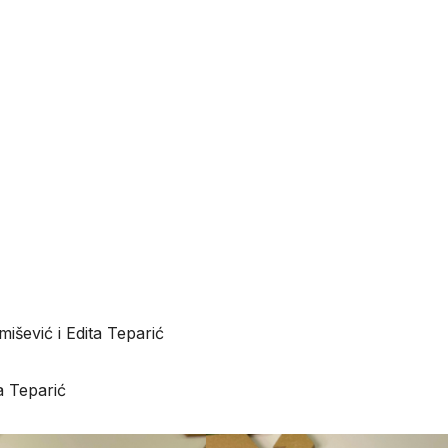
išević i Edita Teparić
a Teparić