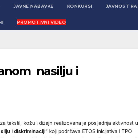
JAVNE NABAVKE
KONKURSI
JAVNOST R
NI
PROMOTIVNI VIDEO
nom nasilju i
 tekstil, kožu i dizajn realizovana je posljednja aktivnost u
ju i diskriminacij
i“ koji podržava ETOS inicijativa i TPO