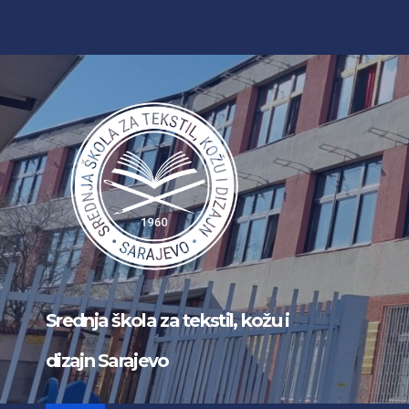
Skip
to
content
Srednja škola za tekstil, kožu i
dizajn Sarajevo