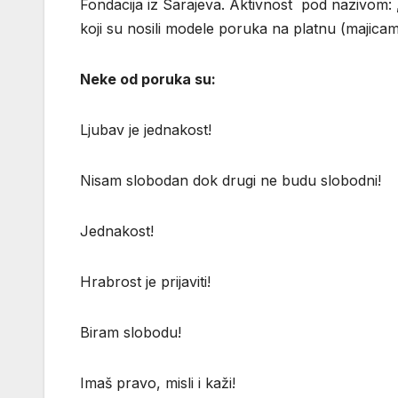
Fondacija iz Sarajeva. Aktivnost pod nazivom
koji su nosili modele poruka na platnu (majicam
Neke od poruka su:
Ljubav je jednakost!
Nisam slobodan dok drugi ne budu slobodni!
Jednakost!
Hrabrost je prijaviti!
Biram slobodu!
Imaš pravo, misli i kaži!