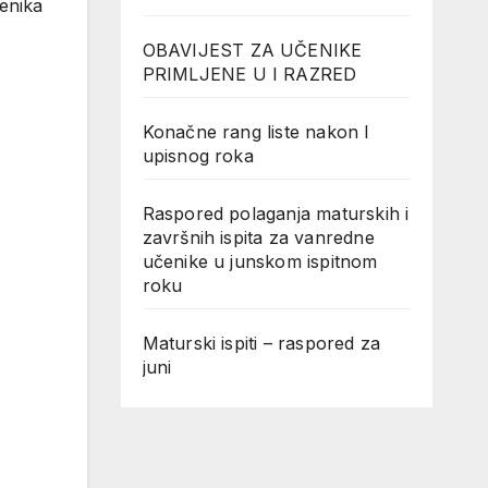
enika
OBAVIJEST ZA UČENIKE
PRIMLJENE U I RAZRED
Konačne rang liste nakon I
upisnog roka
Raspored polaganja maturskih i
završnih ispita za vanredne
učenike u junskom ispitnom
roku
Maturski ispiti – raspored za
juni