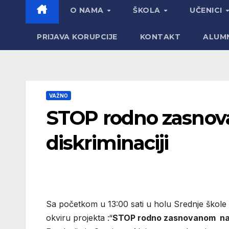
O NAMA
ŠKOLA
UČENICI
PRIJAVA KORUPCIJE
KONTAKT
ALUM
VAŽNO
STOP rodno zasnova
diskriminacij
i
Sa početkom u 13:00 sati u holu Srednje škole za
okviru projekta :“
STOP rodno zasnovanom nasil