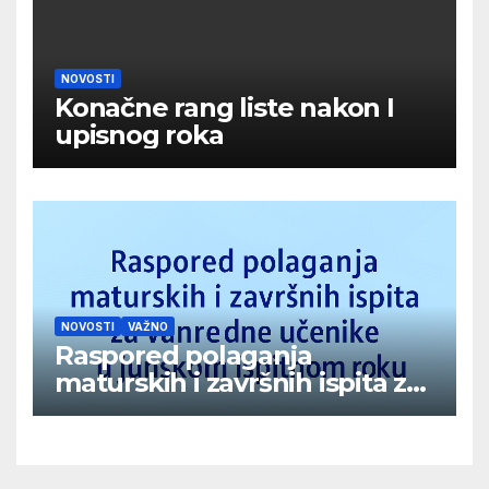
NOVOSTI
Konačne rang liste nakon I
upisnog roka
NOVOSTI
VAŽNO
Raspored polaganja
maturskih i završnih ispita za
vanredne učenike u junskom
ispitnom roku