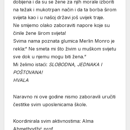
dobijena i da su se žene za njih morale izboriti
na težak i mukotrpan način i da ta borba širom
svijeta kao i u našoj državi još uvijek traje.
Ne smijemo olako zaboraviti napore koje su
činile žene širom svijeta!
Svima nama poznata glumica Merlin Monro je
rekla:“ Ne smeta mi što živim u muškom svijetu
sve dok u njemu mogu biti žena.“
Mi želimo istaći:
SLOBODNA, JEDNAKA I
POŠTOVANA!
HVALA
Naravno ni ove godine nismo zaboravili uručiti
čestitke svim uposlenicama škole.
Koordinirala svim aktivnostima: Alma
Ahmethodžić prof.