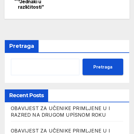
“Jednaki u
članaka
različitosti”
Pretraga
Pretraga
Recent Posts
OBAVIJEST ZA UČENIKE PRIMLJENE U I
RAZRED NA DRUGOM UPİSNOM ROKU
OBAVIJEST ZA UČENIKE PRIMLJENE U I