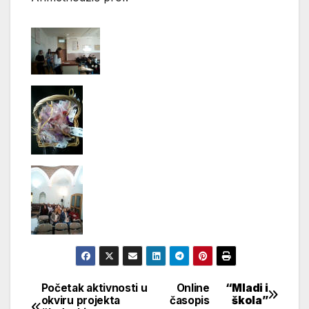
Početak aktivnosti u
Online
“Mladi i
Navigacija
okviru projekta
časopis
škola”