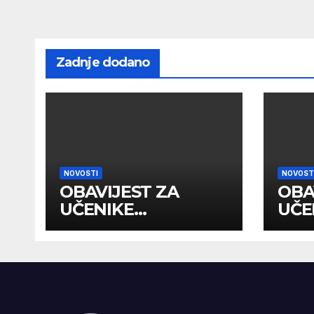
Zadnje dodano
NOVOSTI
NOVOST
OBAVIJEST ZA
OBA
UČENIKE
UČE
PRIMLJENE U I
PRI
RAZRED NA
RAZ
DRUGOM UPİSNOM
ROKU