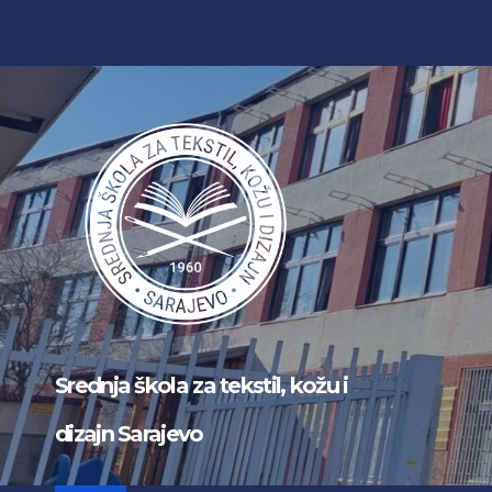
Skip
to
content
Srednja škola za tekstil, kožu i
dizajn Sarajevo