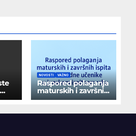
NOVOSTI
VAŽNO
ste
Raspored polaganja
maturskih i završnih
ispita za vanredne
učenike u junskom
ispitnom roku