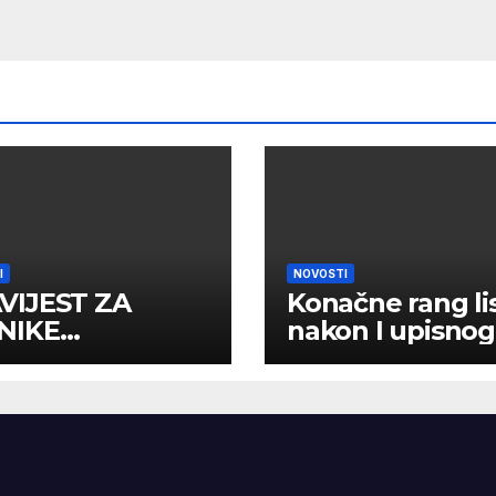
I
NOVOSTI
VIJEST ZA
Konačne rang li
NIKE
nakon I upisnog
MLJENE U I
roka
RED